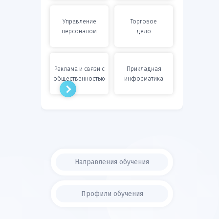
Подробная
Подробная
Управление
Торговое
информация
информация
персоналом
дело
Подробная
Подробная
Реклама и связи с
Прикладная
информация
информация
общественностью
информатика
Направления обучения
Профили обучения
Государственное
Государственное
Подробная
Подробная
и муниципальное
и муниципальное
информация
информация
управление
управление