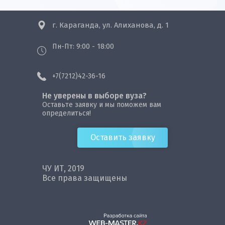
(магистратура)
Государственная
Подробная
Подробная
гражданская и
Электрические
г. Караганда, ул. Алиханова, д. 1
информация
информация
муниципальная
системы и сети
Дошкольное
Подробная
Подробная
служба
образование
Журналистика
информация
информация
Пн-Пт: 9:00 - 18:00
(СПО)
Информатика и
Подробная
Подробная
Педагогическое
вычислительная
Земельно-
информация
информация
+7(7212)42-36-16
образование
Подробная
Подробная
техника
Журналистика
имущественные
информация
информация
(магистратура)
отношения
Не уверены в выборе вуза?
(СПО)
Оставьте заявку и мы поможем вам
Общая
Информационные
определиться!
Подробная
Подробная
психология
технологии в
информация
информация
и история
образовании
психологии
Оставить заявку
ЧУ ИТ, 2019
Все права защищены